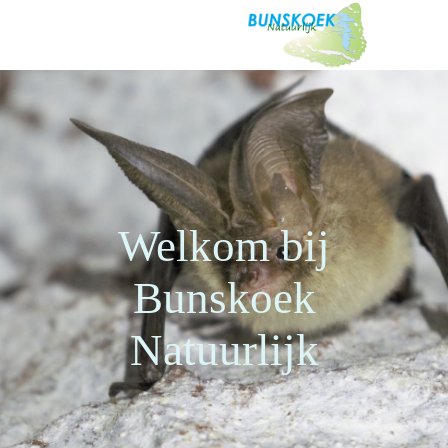
Welkom bij
Bunskoek
Natuurlijk