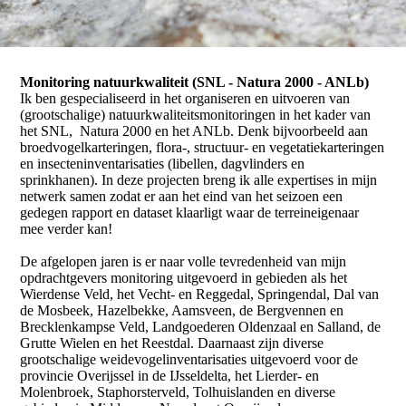
Monitoring natuurkwaliteit (SNL - Natura 2000 - ANLb)
Ik ben gespecialiseerd in het organiseren en uitvoeren van
(grootschalige) natuurkwaliteitsmonitoringen in het kader van
het SNL, Natura 2000 en het ANLb. Denk bijvoorbeeld aan
broedvogelkarteringen, flora-, structuur- en vegetatiekarteringen
en insecteninventarisaties (libellen, dagvlinders en
sprinkhanen). In deze projecten breng ik alle expertises in mijn
netwerk samen zodat er aan het eind van het seizoen een
gedegen rapport en dataset klaarligt waar de terreineigenaar
mee verder kan!
De afgelopen jaren is er naar volle tevredenheid van mijn
opdrachtgevers monitoring uitgevoerd in gebieden als het
Wierdense Veld, het Vecht- en Reggedal, Springendal, Dal van
de Mosbeek, Hazelbekke, Aamsveen, de Bergvennen en
Brecklenkampse Veld, Landgoederen Oldenzaal en Salland, de
Grutte Wielen en het Reestdal. Daarnaast zijn diverse
grootschalige weidevogelinventarisaties uitgevoerd voor de
provincie Overijssel in de IJsseldelta, het Lierder- en
Molenbroek, Staphorsterveld, Tolhuislanden en diverse